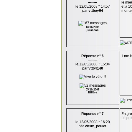
--------
le mie
le 12/05/2008 * 14:57
et a 1
par
vttboy64
monta
13/06/2005
jurancon
Réponse n° 6
Il me f
--------
le 12/05/2008 * 15:04
par
vtt64140
05/10/2007
Billère
Réponse n° 7
En gro
--------
Le pre
le 12/05/2008 * 16:20
par
vieux_poulet