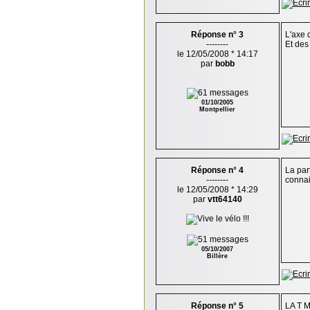
Réponse n° 3
L'axe d
--------
Et des
le 12/05/2008 * 14:17
par
bobb
01/10/2005
Montpellier
Réponse n° 4
La par
--------
connai
le 12/05/2008 * 14:29
par
vtt64140
05/10/2007
Billère
Réponse n° 5
LA T 