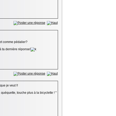
o et comme pédalier?
é à ta dernière réponse!
que je veut !!
 quéquette, touche plus à la bicyclette ! "