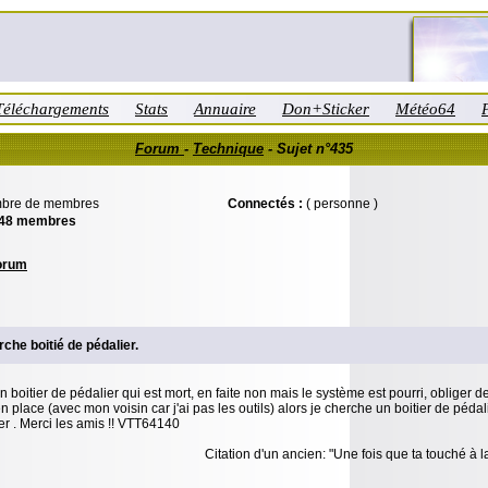
Téléchargements
Stats
Annuaire
Don+Sticker
Météo64
Forum
-
Technique
- Sujet n°435
Connectés :
( personne )
48 membres
Forum
he boitié de pédalier.
n boitier de pédalier qui est mort, en faite non mais le système est pourri, obliger de
en place (avec mon voisin car j'ai pas les outils) alors je cherche un boitier de pé
r . Merci les amis !! VTT64140
Citation d'un ancien: "Une fois que ta touché à la