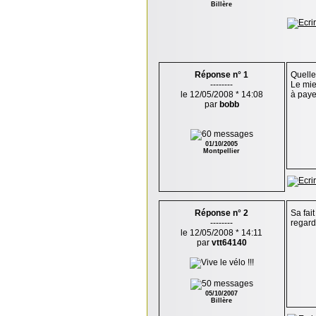
Billère
Réponse n° 1
Quelle
--------
Le mie
le 12/05/2008 * 14:08
à payer
par
bobb
01/10/2005
Montpellier
Réponse n° 2
Sa fait
--------
regard
le 12/05/2008 * 14:11
par
vtt64140
05/10/2007
Billère