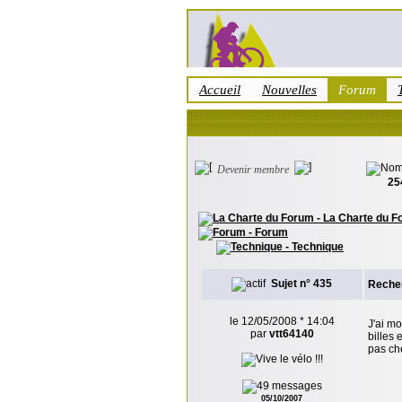
Accueil
Nouvelles
Forum
Devenir membre
25
- La Charte du 
- Forum
- Technique
Sujet n° 435
Recherc
le 12/05/2008 * 14:04
J'ai mo
par
vtt64140
billes 
pas che
05/10/2007