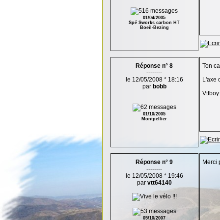
01/04/2005
Spé Sworks carbon HT
Boeil-Bezing
Réponse n° 8
Ton ca
--------
le 12/05/2008 * 18:16
L'axe 
par
bobb
Vttboy:
01/10/2005
Montpellier
Réponse n° 9
Merci p
--------
le 12/05/2008 * 19:46
par
vtt64140
05/10/2007