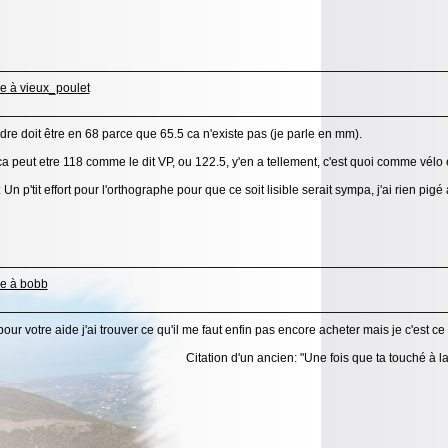
dre doit être en 68 parce que 65.5 ca n'existe pas (je parle en mm).
ca peut etre 118 comme le dit VP, ou 122.5, y'en a tellement, c'est quoi comme vél
 Un p'tit effort pour l'orthographe pour que ce soit lisible serait sympa, j'ai rien pig
our votre aide j'ai trouver ce qu'il me faut enfin pas encore acheter mais je c'est ce 
Citation d'un ancien: "Une fois que ta touché à la