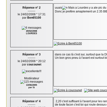
Réponse n° 2
uuais
Mais a Lourdes y a ale pic du j
--------
Donc je prefère amaplement un 2.35 BI
le 24/02/2008 * 17:31
par
Ben65100
20/02/2008
LOURDES
Réponse n° 3
dans ce cas là c'est sur, surtout que l
--------
Un bon gros pneu à l'avant est surtout b
le 24/02/2008 * 20:12
par
coucounet
Modérateur
13/06/2005
par là
Réponse n° 4
2,20 c'est suffisant à l'avant pour les ra
--------
de toute facon c'est toi qui roule dessus