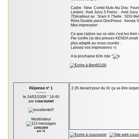
Cadre : New Combi Nuts Alu Disc Fourc
Leviers : Avid Juicy 3 Freins : Avid Jui
7Dérailleur av : Sram X 7Selle : SDG Be
Rims Double paroi DiscPneus : Kenda Sm
Mes impression :
Ce que j'adore sur ce vélo c'est les frein
Par contre j'ai des pneues KENDA small b
plus adapté au cross country .
Laissez vos impressions =)
A la prochaine bOn ride *
Réponse n° 1
2.35 devant pour du Xc ça va être largem
--------
le 24/02/2008 * 16:40
par
coucounet
Modérateur
13/06/2005
par là