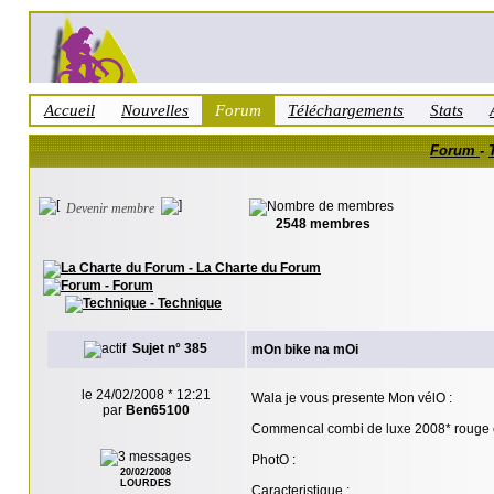
Accueil
Nouvelles
Forum
Téléchargements
Stats
Forum
-
Devenir membre
2548 membres
- La Charte du Forum
- Forum
- Technique
Sujet n° 385
mOn bike na mOi
le 24/02/2008 * 12:21
Wala je vous presente Mon vélO :
par
Ben65100
Commencal combi de luxe 2008* rouge e
PhotO :
20/02/2008
LOURDES
Caracteristique :