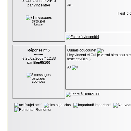
le 24/02/2008 * 20:19
par
vincent64
@+
Il est i
05/05/2007
Lescar
Réponse n° 5
Ouuais coucounet
--------
Hey vincent et Oui je verrai bien aau pi
le 25/02/2008 * 12:33
testé et vOila :)
par
Ben65100
A+
20/02/2008
LOURDES
sujet actif
sujet clos
Important!
Remonter