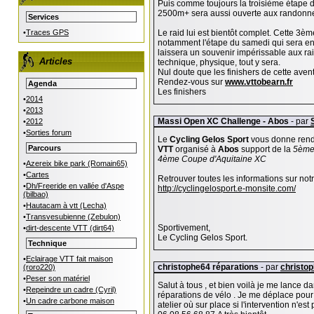
Puis comme toujours la troisième étape 
2500m+ sera aussi ouverte aux randonn
Services
•
Traces GPS
Le raid lui est bientôt complet. Cette 3è
notamment l'étape du samedi qui sera en
laissera un souvenir impérissable aux r
Articles
technique, physique, tout y sera.
Nul doute que les finishers de cette aven
Rendez-vous sur
www.vttobearn.fr
Agenda
Les finishers
•
2014
•
2013
Massi Open XC Challenge - Abos
- par
•
2012
•
Sorties forum
Le
Cycling Gelos Sport
vous donne rend
Parcours
VTT
organisé à
Abos
support de la
5ème
4ème Coupe d'Aquitaine XC
•
Azereix bike park (Romain65)
•
Cartes
Retrouver toutes les informations sur not
•
Dh/Freeride en vallée d'Aspe
http://cyclingelosport.e-monsite.com/
(bilbao)
•
Hautacam à vtt (Lecha)
•
Transvesubienne (Zebulon)
Sportivement,
•
dirt-descente VTT (dirt64)
Le Cycling Gelos Sport.
Technique
•
Eclairage VTT fait maison
christophe64 réparations
- par
christo
(roro220)
•
Peser son matériel
Salut à tous , et bien voilà je me lance d
•
Repeindre un cadre (Cyril)
réparations de vélo . Je me déplace pour
•
Un cadre carbone maison
atelier où sur place si l'intervention n'e