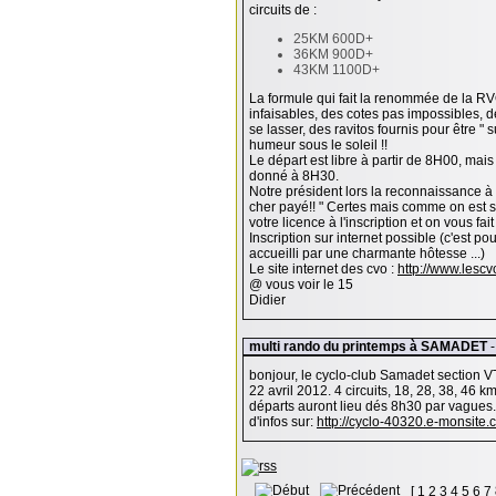
circuits de :
25KM 600D+
36KM 900D+
43KM 1100D+
La formule qui fait la renommée de la RVO
infaisables, des cotes pas impossibles, 
se lasser, des ravitos fournis pour être "
humeur sous le soleil !!
Le départ est libre à partir de 8H00, mai
donné à 8H30.
Notre président lors la reconnaissance à 
cher payé!! " Certes mais comme on est s
votre licence à l'inscription et on vous fai
Inscription sur internet possible (c'est pou
accueilli par une charmante hôtesse ...)
Le site internet des cvo :
http://www.lescvo
@ vous voir le 15
Didier
multi rando du printemps à SAMADET
-
bonjour, le cyclo-club Samadet section V
22 avril 2012. 4 circuits, 18, 28, 38, 46 k
départs auront lieu dés 8h30 par vagues.
d'infos sur:
http://cyclo-40320.e-monsite
[
1
2
3
4
5
6
7