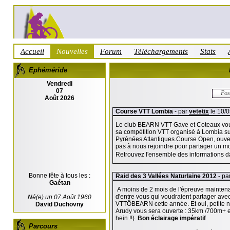
Accueil
Nouvelles
Forum
Téléchargements
Stats
Ephéméride
Vendredi
07
Pos
Août 2026
Course VTT Lombia
- par
vetetix
le 10/0
Le club BEARN VTT Gave et Coteaux vou
sa compétition VTT organisé à Lombia s
Pyrénées Atlantiques.Course Open, ouvert
pas à nous rejoindre pour partager un mo
Retrouvez l'ensemble des informations da
Bonne fête à tous les :
Raid des 3 Vallées Naturlaine 2012
- pa
Gaétan
A moins de 2 mois de l'épreuve maintenan
d'entre vous qui voudraient partager ave
Né(e) un 07 Août 1960
VTTÔBEARN cette année. Et oui, petite no
David Duchovny
Arudy vous sera ouverte : 35km /700m+ 
hein !!).
Bon éclairage impératif
Parcours