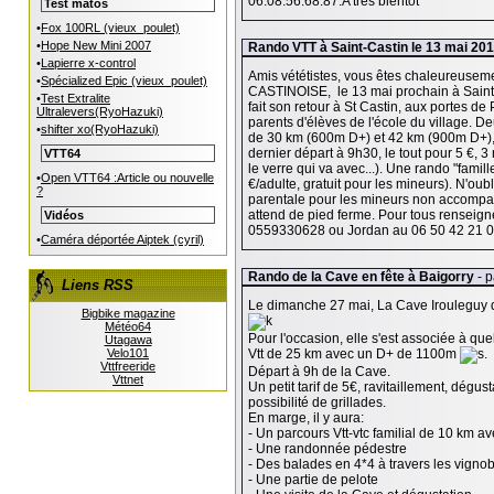
06.08.56.68.87.A très bientôt
Test matos
•
Fox 100RL (vieux_poulet)
•
Hope New Mini 2007
Rando VTT à Saint-Castin le 13 mai 201
•
Lapierre x-control
Amis vététistes, vous êtes chaleureusem
•
Spécialized Epic (vieux_poulet)
CASTINOISE, le 13 mai prochain à Saint
•
Test Extralite
fait son retour à St Castin, aux portes de
Ultralevers(RyoHazuki)
parents d'élèves de l'école du village. 
•
shifter xo(RyoHazuki)
de 30 km (600m D+) et 42 km (900m D+), 
dernier départ à 9h30, le tout pour 5 €, 3 
VTT64
le verre qui va avec...). Une rando "famil
•
Open VTT64 :Article ou nouvelle
€/adulte, gratuit pour les mineurs). N'oub
?
parentale pour les mineurs non accompag
attend de pied ferme. Pour tous renseig
Vidéos
0559330628 ou Jordan au 06 50 42 21 0
•
Caméra déportée Aiptek (cyril)
Rando de la Cave en fête à Baigorry
- 
Liens RSS
Le dimanche 27 mai, La Cave Irouleguy de
Bigbike magazine
Météo64
Pour l'occasion, elle s'est associée à q
Utagawa
Velo101
Vtt de 25 km avec un D+ de 1100m
.
Vttfreeride
Départ à 9h de la Cave.
Vttnet
Un petit tarif de 5€, ravitaillement, dégustat
possibilité de grillades.
En marge, il y aura:
- Un parcours Vtt-vtc familial de 10 km a
- Une randonnée pédestre
- Des balades en 4*4 à travers les vigno
- Une partie de pelote