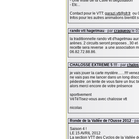
- Une visite de la Cave et dégustation
- Etc...
Contact pour le VTT:
garazi.vtt@sfr.fr
ou 0
Infos pour les autres animations bientôt 
rando vtt hagetmau
- par
craqueou
le 0
la traditionnelle rando vtt d'hagetmau aur
arènes. 2 circuits seront proposes , 30 et
recette sera reverse a une association m
06.82.72.88.86.
CHALOSSE EXTREME 5 !!!
- par
chalos
je vais jouer la carte mystère.......!!!! ve
ne vais pas me lancer dans un long disc
pédestre .on tente de vous faire un truc b
alors merci encore de votre présence
sportivement
VéTéTisez-vous avec chalosse vtt
nicolas
Ronde de la Vallée de l'Ousse 2012
- pa
Saison 4 !
LE 15 AVRIL 2012
La section VTT des Cyclos de la Vallée d