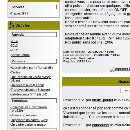
rendez-vous et tu peux te retrouver avec 
ultra-puissant à doser sur quelques milli
Services
course de levier, résumé en du ON/OFF.
•
Traces GPS
Je regrette l'abscence de réglage de la 
levier sans outils.
Reste à tester les New Mini dans des con
Articles
sera confirmé lors d'une prochaine sorti
Poids vérifie ensemble avant, durite aviat
Agenda
adaptateur SI/Post : 413g. Frein seul : 26
•
2014
Prix public sans options : 200€
•
2013
•
2012
Date de création :
23/03/2007 * 19:06
•
Sorties forum
Dernière modification :
25/03/2007 * 13:40
Catégorie :
Test matos
Parcours
Page lue
13942 fois
•
Azereix bike park (Romain65)
•
Cartes
•
Dh/Freeride en vallée d'Aspe
(bilbao)
Réacti
•
Hautacam à vtt (Lecha)
•
Transvesubienne (Zebulon)
Réa
•
dirt-descente VTT (dirt64)
Réaction n°2
par
vieux_poulet
le 27/03/2
Technique
•
Eclairage VTT fait maison
ça c'est du condensé pop rock comme ça m
(roro220)
Vivement que je reçoive les miens, normalem
•
Peser son matériel
flottants rouges. Ca commence à me tarder!
•
Repeindre un cadre (Cyril)
•
Un cadre carbone maison
Réaction n°1
par
coucounet
le 25/03/200