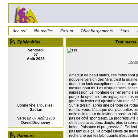
Accueil
Nouvelles
Forum
Téléchargements
Stats
Ephéméride
Test matos 
Vendredi
07
Août 2026
Hope
Amateur de beau matos, ces freins sont p
nouvelle version des Mini, c'est la qualité
donne un look exceptionnel, à croire que t
mesure pour toi. Les disques semi-flottant
impréssion. Le montage de l'ensemble est 
purge du système. Les réglages se résume
garde du levier est ajustable via une clé
Bonne fête à tous les :
Sur le terrain, aprés une période de roda
Gaétan
rendez-vous. L'attaque des plaquettes est
nette et le retour du levier en position initi
Né(e) un 07 Août 1960
pas de côté spongieux. La progréssivité 
David Duchovny
s'effectue avec deux doigts, plus tu serres
freine. Puisance et progréssivité. Evident
pas tant que ça : la progréssivité de frei
Parcours
recherché par les fabriquants n'est parfo