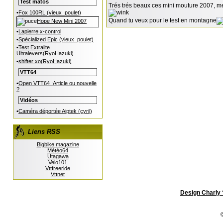
Test matos
Trés trés beaux ces mini mouture 2007, mes
•
Fox 100RL (vieux_poulet)
Quand tu veux pour le test en montagne
Hope New Mini 2007
•
Lapierre x-control
•
Spécialized Epic (vieux_poulet)
•
Test Extralite
Ultralevers(RyoHazuki)
•
shifter xo(RyoHazuki)
VTT64
•
Open VTT64 :Article ou nouvelle
?
Vidéos
•
Caméra déportée Aiptek (cyril)
Liens RSS
Bigbike magazine
Météo64
Utagawa
Velo101
Vttfreeride
Vttnet
Design Charly 